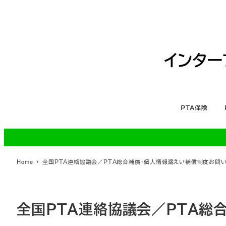
メ
イ
ン
コ
ン
テ
ン
ツ
ＰＴＡ保険
へ
移
動
Home
全国ＰＴＡ連絡協議会／ＰＴＡ総合補償・個人情報漏えい補償制度お問
全国ＰＴＡ連絡協議会／ＰＴＡ総