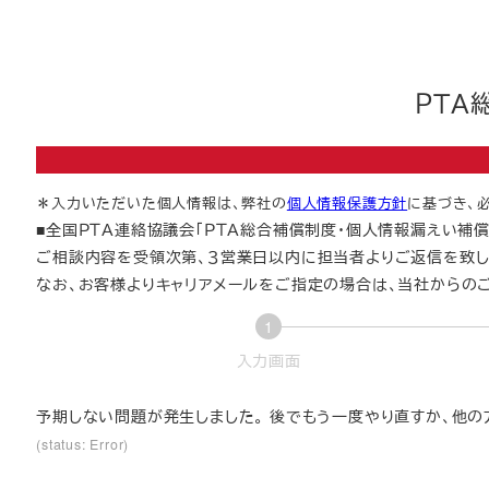
ＰＴＡ
＊入力いただいた個人情報は、弊社の
個人情報保護方針
に基づき、
■全国ＰＴＡ連絡協議会「ＰＴＡ総合補償制度・個人情報漏えい補
ご相談内容を受領次第、３営業日以内に担当者よりご返信を致し
なお、お客様よりキャリアメールをご指定の場合は、当社からのご案内メ
1
現
入力画面
在
表
予期しない問題が発生しました。 後でもう一度やり直すか、他
示
(status: Error)
さ