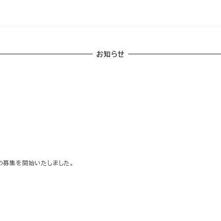
れ
て
い
る
画
お知らせ
面
で
す。
の募集を開始いたしました。