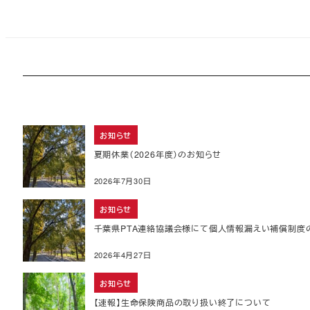
れ
て
い
る
画
面
で
す。
お知らせ
夏期休業（2026年度）のお知らせ
2026年7月30日
お知らせ
千葉県PTA連絡協議会様にて個人情報漏えい補償制度
2026年4月27日
お知らせ
【速報】生命保険商品の取り扱い終了について