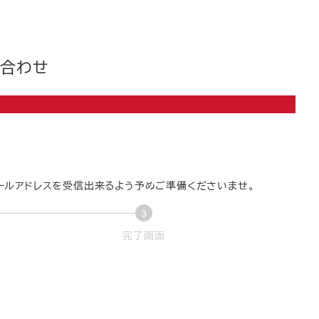
い合わせ
pのメールアドレスを受信出来るよう予めご準備くださいませ。
3
現
完了画面
在
表
示
さ