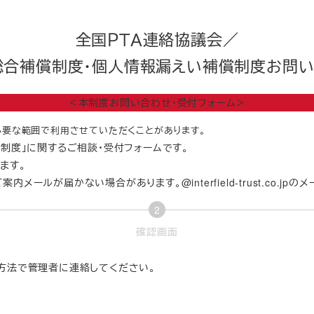
全国ＰＴＡ連絡協議会／
総合補償制度・個人情報漏えい補償制度お問
＜本制度お問い合わせ・受付フォーム＞
必要な範囲で利用させていただくことがあります。
償制度」に関するご相談・受付フォームです。
ます。
ールが届かない場合があります。@interfield-trust.co.j
2
現
確認画面
在
表
の方法で管理者に連絡してください。
示
さ